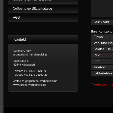
Coffee to go Blätterkatalog
AGB
Stückzahl
*
Ihre Kontaktd
Firma
*
Kontakt
Vor- und N
Straße, Hs.-
Lerche: GmbH
promotion & merchandising
PLZ
*
Ort
*
Sägstraße 6
82549 Königsdorf
Telefon
*
Telefon: +49 8179 94799-0
E-Mail-Adre
Telefax: +49 8179 94799-29
* kennzeichnet
www.lerche-werbemittel.de